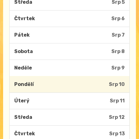
Středa
Srp 5
Čtvrtek
Srp 6
Pátek
Srp 7
Sobota
Srp 8
Neděle
Srp 9
Pondělí
Srp 10
Úterý
Srp 11
Středa
Srp 12
Čtvrtek
Srp 13