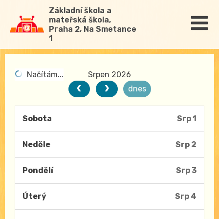
Základní škola a
mateřská škola,
Praha 2, Na Smetance
1
Načítám...
Srpen 2026
dnes
Sobota
Srp 1
Neděle
Srp 2
Pondělí
Srp 3
Úterý
Srp 4