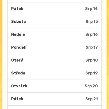
Pátek
Srp 14
Sobota
Srp 15
Neděle
Srp 16
Pondělí
Srp 17
Úterý
Srp 18
Středa
Srp 19
Čtvrtek
Srp 20
Pátek
Srp 21