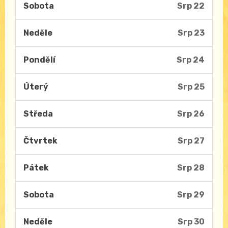
Sobota
Srp 22
Neděle
Srp 23
Pondělí
Srp 24
Úterý
Srp 25
Středa
Srp 26
Čtvrtek
Srp 27
Pátek
Srp 28
Sobota
Srp 29
Neděle
Srp 30