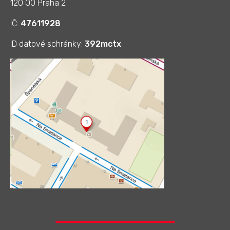
120 00 Praha 2
IČ:
47611928
ID datové schránky:
392mctx