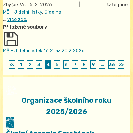
Zbyšek Vít
|
5. 2. 2026
| Kategorie:
MŠ - Jídelní lístky
,
Jídelna
…
Více zde.
Přiložené soubory:
MŠ - Jídelní lístek 16.2. až 20.2.2026
<<
1
2
3
4
5
6
7
8
9
…
36
>>
Organizace školního roku
2025/2026