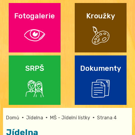
Fotogalerie
Kroužky
SRPŠ
Dokumenty
•
•
•
Domů
Jídelna
MŠ - Jídelní lístky
Strana 4
Jídelna