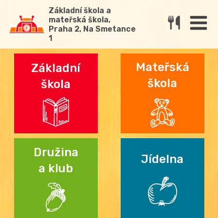
Základní škola a
mateřská škola,
Praha 2, Na Smetance
1
Mateřská
Základní
škola
škola
Družina
Jídelna
a klub