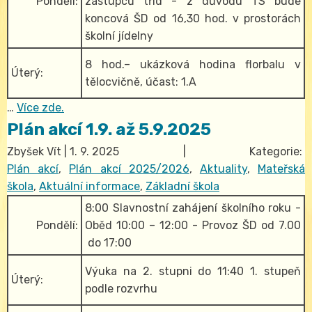
Pondělí:
zástupců tříd - z důvodu TS bude
koncová ŠD od 16,30 hod. v prostorách
školní jídelny
8 hod.– ukázková hodina florbalu v
Úterý:
tělocvičně, účast: 1.A
…
Více zde.
Plán akcí 1.9. až 5.9.2025
Zbyšek Vít
|
1. 9. 2025
| Kategorie:
Plán akcí
,
Plán akcí 2025/2026
,
Aktuality
,
Mateřská
škola
,
Aktuální informace
,
Základní škola
8:00 Slavnostní zahájení školního roku -
Pondělí:
Oběd 10:00 – 12:00 - Provoz ŠD od 7.00
do 17:00
Výuka na 2. stupni do 11:40 1. stupeň
Úterý:
podle rozvrhu