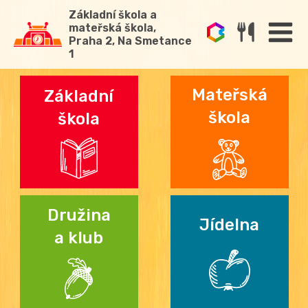
Základní škola a
mateřská škola,
Praha 2, Na Smetance
1
Mateřská
Základní
škola
škola
Družina
Jídelna
a klub