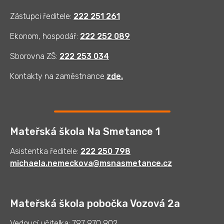
Zástupci ředitele:
222 251 261
Ekonom, hospodář:
222 252 089
Sborovna ZŠ:
222 253 034
Kontakty na zaměstnance
zde
.
Mateřská škola Na Smetance 1
Asistentka ředitele:
222 250 798
michaela.nemeckova@msnasmetance.cz
Mateřská škola pobočka Vozová 2a
Vedoucí učitelka:
797 970 902