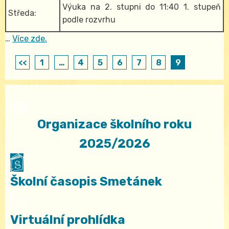
Výuka na 2. stupni do 11:40 1. stupeň
Středa:
podle rozvrhu
…
Více zde.
<<
1
…
4
5
6
7
8
9
Organizace školního roku
2025/2026
Školní časopis Smetánek
Virtuální prohlídka