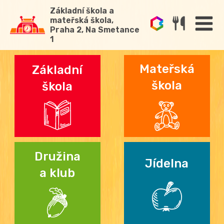
Základní škola a
mateřská škola,
Praha 2, Na Smetance
1
Mateřská
Základní
škola
škola
Družina
Jídelna
a klub