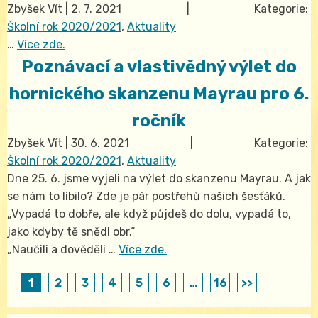
Zbyšek Vít
|
2. 7. 2021
| Kategorie:
Školní rok 2020/2021
,
Aktuality
…
Více zde.
Poznávací a vlastivědný výlet do
hornického skanzenu Mayrau pro 6.
ročník
Zbyšek Vít
|
30. 6. 2021
| Kategorie:
Školní rok 2020/2021
,
Aktuality
Dne 25. 6. jsme vyjeli na výlet do skanzenu Mayrau. A jak
se nám to líbilo? Zde je pár postřehů našich šesťáků.
„Vypadá to dobře, ale když půjdeš do dolu, vypadá to,
jako kdyby tě snědl obr.“
„Naučili a dověděli …
Více zde.
1
2
3
4
5
6
…
16
>>