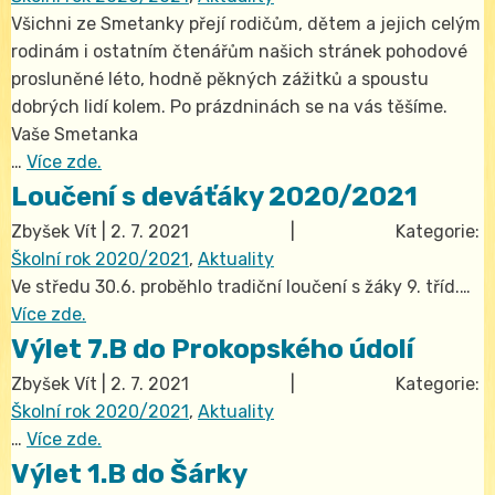
Všichni ze Smetanky přejí rodičům, dětem a jejich celým
rodinám i ostatním čtenářům našich stránek pohodové
prosluněné léto, hodně pěkných zážitků a spoustu
dobrých lidí kolem. Po prázdninách se na vás těšíme.
Vaše Smetanka
…
Více zde.
Loučení s deváťáky 2020/2021
Zbyšek Vít
|
2. 7. 2021
| Kategorie:
Školní rok 2020/2021
,
Aktuality
Ve středu 30.6. proběhlo tradiční loučení s žáky 9. tříd.…
Více zde.
Výlet 7.B do Prokopského údolí
Zbyšek Vít
|
2. 7. 2021
| Kategorie:
Školní rok 2020/2021
,
Aktuality
…
Více zde.
Výlet 1.B do Šárky