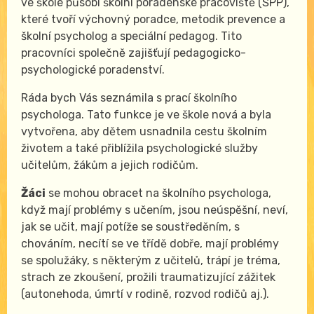
ve škole působí školní poradenské pracoviště (ŠPP),
které tvoří výchovný poradce, metodik prevence a
školní psycholog a speciální pedagog. Tito
pracovníci společně zajišťují pedagogicko-
psychologické poradenství.
Ráda bych Vás seznámila s prací školního
psychologa. Tato funkce je ve škole nová a byla
vytvořena, aby dětem usnadnila cestu školním
životem a také přiblížila psychologické služby
učitelům, žákům a jejich rodičům.
Žáci
se mohou obracet na školního psychologa,
když mají problémy s učením, jsou neúspěšní, neví,
jak se učit, mají potíže se soustředěním, s
chováním, necítí se ve třídě dobře, mají problémy
se spolužáky, s některým z učitelů, trápí je tréma,
strach ze zkoušení, prožili traumatizující zážitek
(autonehoda, úmrtí v rodině, rozvod rodičů aj.).