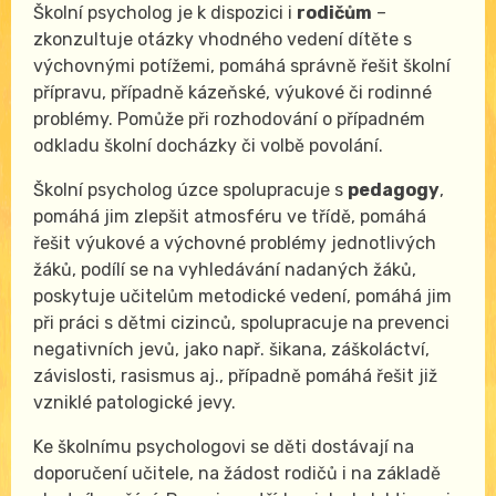
Školní psycholog je k dispozici i
rodičům
–
zkonzultuje otázky vhodného vedení dítěte s
výchovnými potížemi, pomáhá správně řešit školní
přípravu, případně kázeňské, výukové či rodinné
problémy. Pomůže při rozhodování o případném
odkladu školní docházky či volbě povolání.
Školní psycholog úzce spolupracuje s
pedagogy
,
pomáhá jim zlepšit atmosféru ve třídě, pomáhá
řešit výukové a výchovné problémy jednotlivých
žáků, podílí se na vyhledávání nadaných žáků,
poskytuje učitelům metodické vedení, pomáhá jim
při práci s dětmi cizinců, spolupracuje na prevenci
negativních jevů, jako např. šikana, záškoláctví,
závislosti, rasismus aj., případně pomáhá řešit již
vzniklé patologické jevy.
Ke školnímu psychologovi se děti dostávají na
doporučení učitele, na žádost rodičů i na základě