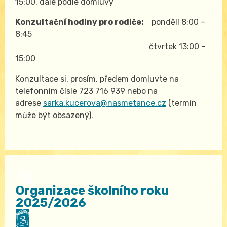
15:00, dále podle domluvy
Konzultační hodiny pro rodiče:
pondělí 8:00 –
8:45
čtvrtek 13:00 –
15:00
Konzultace si, prosím, předem domluvte na
telefonním čísle 723 716 939 nebo na
adrese
sarka.kucerova@nasmetance.cz
(termín
může být obsazený).
Organizace školního roku
2025/2026