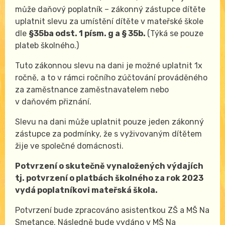
může daňový poplatník – zákonný zástupce dítěte
uplatnit slevu za umístění dítěte v mateřské škole
dle
§35ba odst. 1 písm. g a § 35b.
(Týká se pouze
plateb školného.)
Tuto zákonnou slevu na dani je možné uplatnit 1x
ročně, a to v rámci ročního zúčtování prováděného
za zaměstnance zaměstnavatelem nebo
v daňovém přiznání.
Slevu na dani může uplatnit pouze jeden zákonný
zástupce za podmínky, že s vyživovaným dítětem
žije ve společné domácnosti.
Potvrzení o skutečně vynaložených výdajích
tj. potvrzení o platbách školného za rok 2023
vydá poplatníkovi mateřská škola.
Potvrzení bude zpracováno asistentkou ZŠ a MŠ Na
Smetance. Následně bude vydáno v MŠ Na