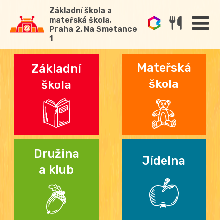
Základní škola a
mateřská škola,
Praha 2, Na Smetance
1
Mateřská
Základní
škola
škola
Družina
Jídelna
a klub