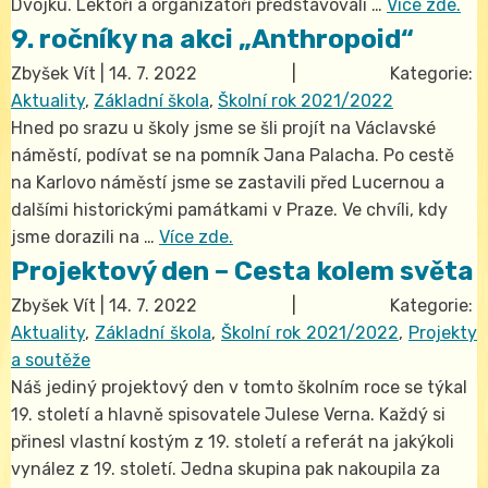
Dvojku. Lektoři a organizátoři představovali …
Více zde.
9. ročníky na akci „Anthropoid“
Zbyšek Vít
|
14. 7. 2022
| Kategorie:
Aktuality
,
Základní škola
,
Školní rok 2021/2022
Hned po srazu u školy jsme se šli projít na Václavské
náměstí, podívat se na pomník Jana Palacha. Po cestě
na Karlovo náměstí jsme se zastavili před Lucernou a
dalšími historickými památkami v Praze. Ve chvíli, kdy
jsme dorazili na …
Více zde.
Projektový den – Cesta kolem světa
Zbyšek Vít
|
14. 7. 2022
| Kategorie:
Aktuality
,
Základní škola
,
Školní rok 2021/2022
,
Projekty
a soutěže
Náš jediný projektový den v tomto školním roce se týkal
19. století a hlavně spisovatele Julese Verna. Každý si
přinesl vlastní kostým z 19. století a referát na jakýkoli
vynález z 19. století. Jedna skupina pak nakoupila za