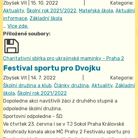
Zbyšek Vít
|
15. 10. 2022
| Kategorie:
Aktuality
,
Školní rok 2021/2022
,
Mateřská škola
,
Aktuální
informace
,
Základní škola
…
Více zde.
Přiložené soubory:
Charitativní sbírka pro ukrajinské maminky - Praha 2
Festival sportu pro Dvojku
Zbyšek Vít
|
14. 7. 2022
| Kategorie:
Školní družina a klub
,
Články družina
,
Aktuality
,
Základní
škola
,
Školní rok 2021/2022
Dopoledne akci navštívili žáci z druhého stupně a
odpoledne školní družina.
Sportovní odpoledne - ŠD
Ve čtvrtek 23. června í se v TJ Sokol Praha Královské
Vinohrady konala akce MČ Prahy 2 Festivalu sportu pro