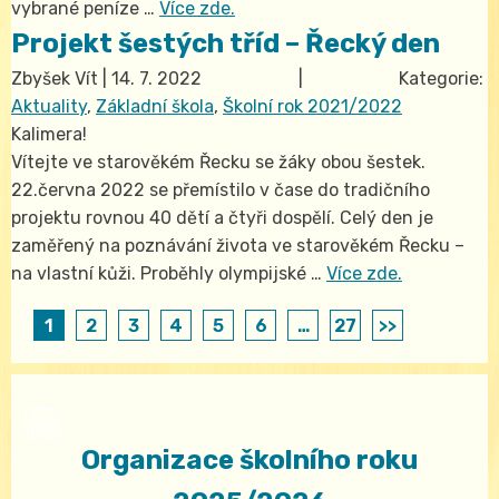
vybrané peníze …
Více zde.
Projekt šestých tříd – Řecký den
Zbyšek Vít
|
14. 7. 2022
| Kategorie:
Aktuality
,
Základní škola
,
Školní rok 2021/2022
Kalimera!
Vítejte ve starověkém Řecku se žáky obou šestek.
22.června 2022 se přemístilo v čase do tradičního
projektu rovnou 40 dětí a čtyři dospělí. Celý den je
zaměřený na poznávání života ve starověkém Řecku –
na vlastní kůži. Proběhly olympijské …
Více zde.
1
2
3
4
5
6
…
27
>>
Organizace školního roku