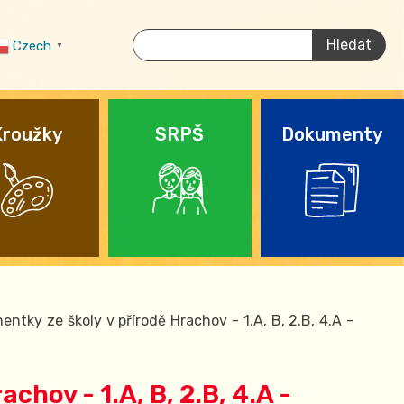
Czech
▼
Když jsou k dispozici výsledky z našept
Kroužky
SRPŠ
Dokumenty
ntky ze školy v přírodě Hrachov - 1.A, B, 2.B, 4.A -
chov - 1.A, B, 2.B, 4.A -