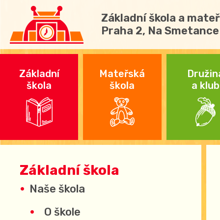
Základní škola a mateř
Praha 2, Na Smetance
Základní
Mateřská
Družin
škola
škola
a klub
Základní škola
Naše škola
O škole