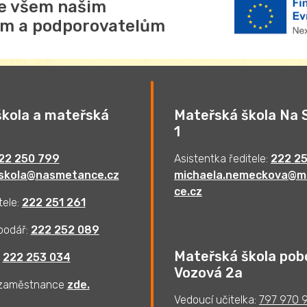
e všem našim
m a podporovatelům
škola a mateřská
Mateřská škola Na
1
22 250 799
Asistentka ředitele:
222 2
skola@nasmetance.cz
michaela.nemeckova@
ce.cz
tele:
222 251 261
podář:
222 252 089
Mateřská škola pob
:
222 253 034
Vozová 2a
 zaměstnance
zde
.
Vedoucí učitelka:
797 970 