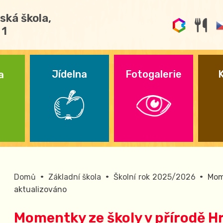
ská škola,
 1
Jídelna
Fotogalerie
a
•
•
•
Domů
Základní škola
Školní rok 2025/2026
Mome
aktualizováno
Momentky ze školy v přírodě Hra