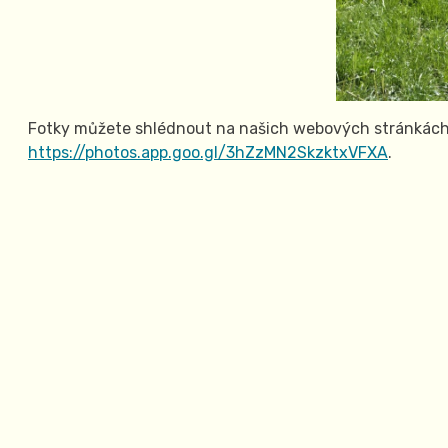
Fotky můžete shlédnout na našich webových stránkác
https://photos.app.goo.gl/3hZzMN2SkzktxVFXA
.