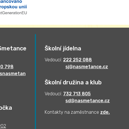
 Smetance
Školní jídelna
Vedoucí:
222 252 088
50 798
sj@nasmetance.cz
msnasmetan
Školní družina a klub
Vedoucí:
732 713 805
sd@nasmetance.cz
očka
Kontakty na zaměstnance
zde.
902