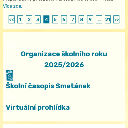
Více zde.
<<
1
2
3
4
5
6
7
8
9
…
21
>>
Organizace školního roku
2025/2026
Školní časopis Smetánek
Virtuální prohlídka