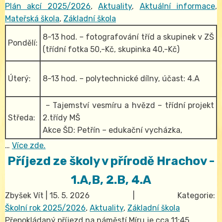
Plán akcí 2025/2026
,
Aktuality
,
Aktuální informace
,
Mateřská škola
,
Základní škola
8-13 hod. – fotografování tříd a skupinek v ZŠ
Pondělí:
(třídní fotka 50,-Kč, skupinka 40,-Kč)
Úterý:
8-13 hod. – polytechnické dílny, účast: 4.A
– Tajemství vesmíru a hvězd – třídní projekt
Středa:
2.třídy MŠ
Akce ŠD: Petřín – edukační vycházka,
…
Více zde.
Příjezd ze školy v přírodě Hrachov -
1.A,B, 2.B, 4.A
Zbyšek Vít
|
15. 5. 2026
| Kategorie:
Školní rok 2025/2026
,
Aktuality
,
Základní škola
Přepokládaný příjezd na náměstí Míru je cca 11:45.…