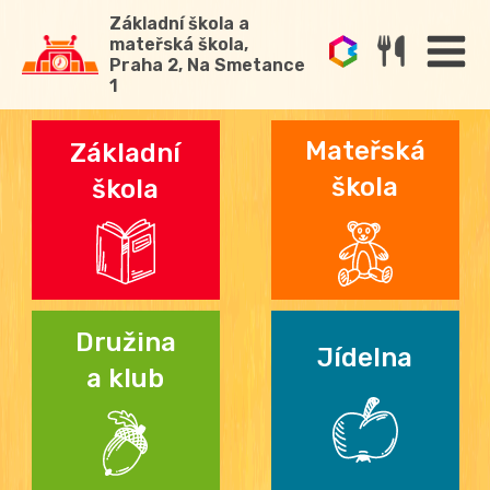
Základní škola a
mateřská škola,
Praha 2, Na Smetance
1
Mateřská
Základní
škola
škola
Družina
Jídelna
a klub