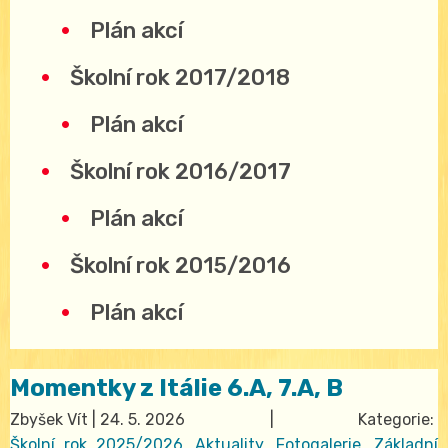
Plán akcí
Školní rok 2017/2018
Plán akcí
Školní rok 2016/2017
Plán akcí
Školní rok 2015/2016
Plán akcí
Momentky z Itálie 6.A, 7.A, B
Zbyšek Vít
|
24. 5. 2026
| Kategorie:
Školní rok 2025/2026
,
Aktuality
,
Fotogalerie
,
Základní