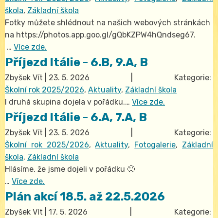
škola
,
Základní škola
Fotky můžete shlédnout na našich webových stránkách
na https://photos.app.goo.gl/gQbKZPW4hQndseg67.
…
Více zde.
Příjezd Itálie - 6.B, 9.A, B
Zbyšek Vít
|
23. 5. 2026
| Kategorie:
Školní rok 2025/2026
,
Aktuality
,
Základní škola
I druhá skupina dojela v pořádku.…
Více zde.
Příjezd Itálie - 6.A, 7.A, B
Zbyšek Vít
|
23. 5. 2026
| Kategorie:
Školní rok 2025/2026
,
Aktuality
,
Fotogalerie
,
Základní
škola
,
Základní škola
Hlásíme, že jsme dojeli v pořádku 🙂
…
Více zde.
Plán akcí 18.5. až 22.5.2026
Zbyšek Vít
|
17. 5. 2026
| Kategorie: