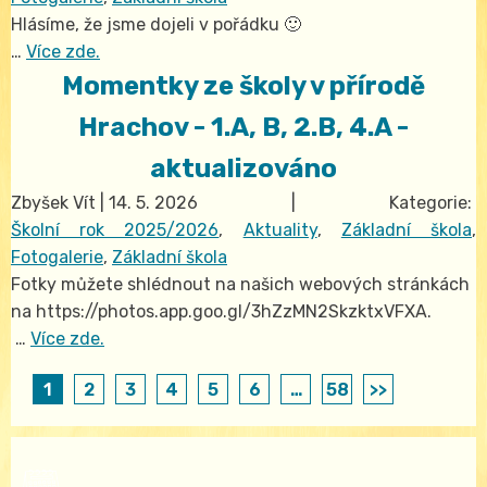
Hlásíme, že jsme dojeli v pořádku 🙂
…
Více zde.
Momentky ze školy v přírodě
Hrachov - 1.A, B, 2.B, 4.A -
aktualizováno
Zbyšek Vít
|
14. 5. 2026
| Kategorie:
Školní rok 2025/2026
,
Aktuality
,
Základní škola
,
Fotogalerie
,
Základní škola
Fotky můžete shlédnout na našich webových stránkách
na https://photos.app.goo.gl/3hZzMN2SkzktxVFXA.
…
Více zde.
1
2
3
4
5
6
…
58
>>