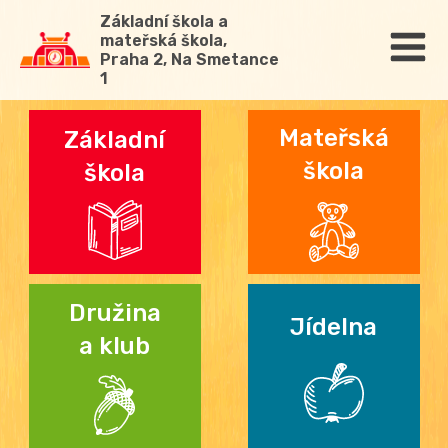
Základní škola a
mateřská škola,
Praha 2, Na Smetance
1
Mateřská
Základní
škola
škola
Družina
Jídelna
a klub