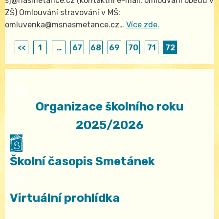
sj@nasmetance.cz (kontaktní e-mail, omlouvání obědů v
ZŠ) Omlouvání stravování v MŠ:
omluvenka@msnasmetance.cz…
Více zde.
<<
1
…
67
68
69
70
71
72
Organizace školního roku
2025/2026
Školní časopis Smetánek
Virtuální prohlídka