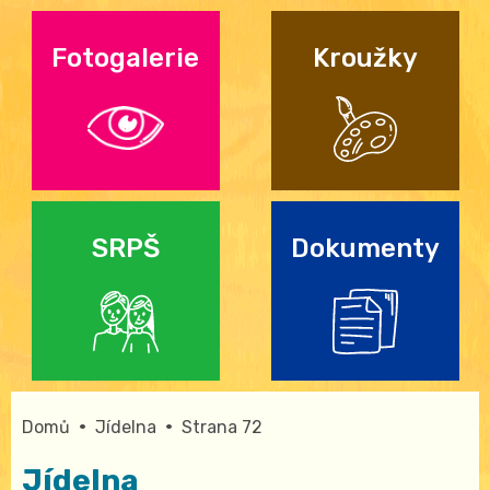
Fotogalerie
Kroužky
SRPŠ
Dokumenty
•
•
Domů
Jídelna
Strana 72
Jídelna