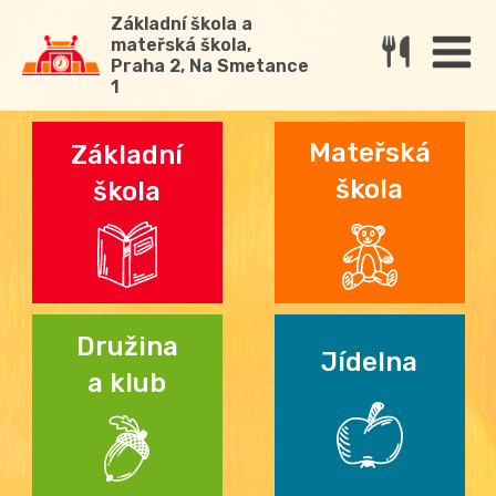
Základní škola a
mateřská škola,
Praha 2, Na Smetance
1
Mateřská
Základní
škola
škola
Družina
Jídelna
a klub